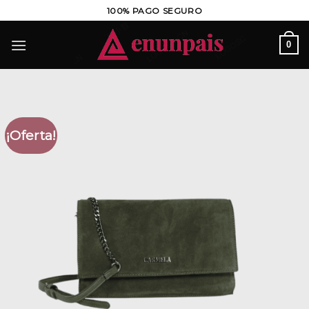
Saltar
100% PAGO SEGURO
al
contenido
0
¡Oferta!