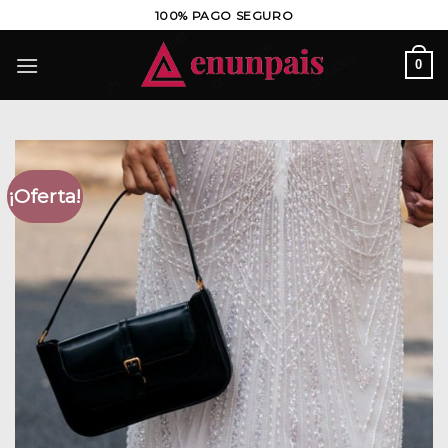
Saltar
100% PAGO SEGURO
al
contenido
0
¡Oferta!