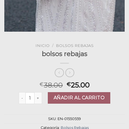
INICIO
/
BOLSOS REBAJAS
bolsos rebajas
38.00
25.00
€
€
bolsos rebajas cantidad
AÑADIR AL CARRITO
SKU:
EN-01550559
Categoría:
Bolsos Rebajas