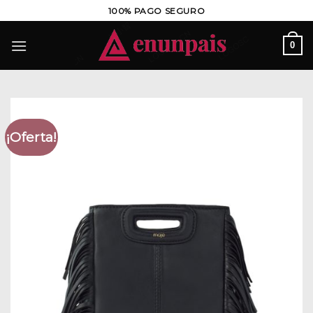
Saltar
100% PAGO SEGURO
al
contenido
0
¡Oferta!