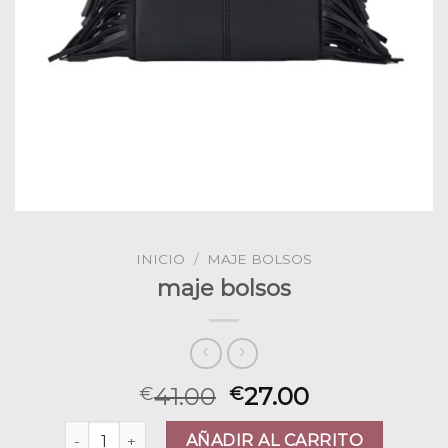
INICIO
/
MAJE BOLSOS
maje bolsos
41.00
27.00
€
€
maje bolsos cantidad
AÑADIR AL CARRITO