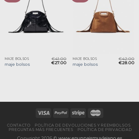
€
41.00
€
42.00
MAJE BOLSOS
MAJE BOLSOS
€
27.00
€
28.00
maje bolsos
maje bolsos
CONTACTO
POLÍTICA DE DEVOLUCIONES Y REEMBOLSOS
PREGUNTAS MÁS FRECUENTES
POLÍTICA DE PRIVACIDAD
Copyright 2026 ©
www.enunpaismuylejano.es