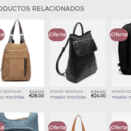
ODUCTOS RELACIONADOS
a!
¡Oferta!
¡Oferta!
€
42.00
€
36.00
O MOCHILAS
MISAKO MOCHILAS
MISAKO M
€
28.00
€
24.00
ko mochilas
misako mochilas
misako m
a!
¡Oferta!
¡Oferta!