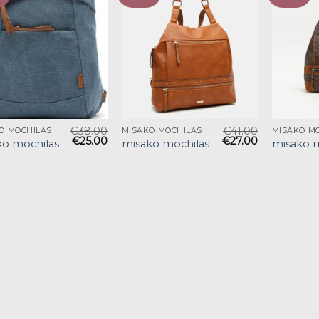
€
38.00
€
41.00
O MOCHILAS
MISAKO MOCHILAS
MISAKO M
€
25.00
€
27.00
ko mochilas
misako mochilas
misako m