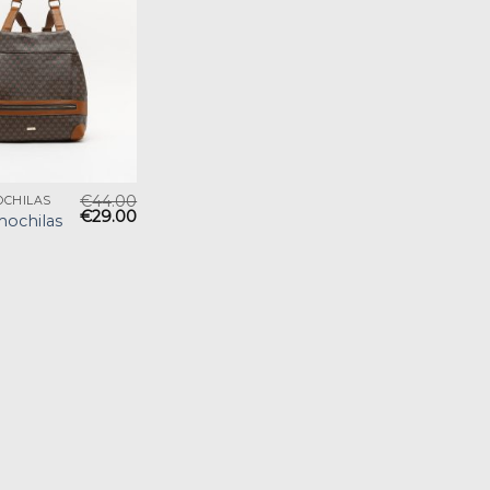
€
44.00
OCHILAS
€
29.00
ochilas