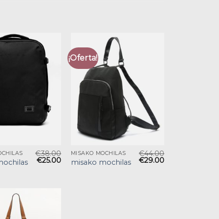
¡Oferta!
€
38.00
€
44.00
OCHILAS
MISAKO MOCHILAS
€
25.00
€
29.00
ochilas
misako mochilas