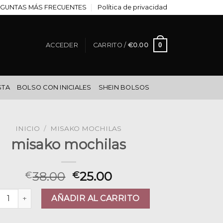
GUNTAS MÁS FRECUENTES
Política de privacidad
0
ACCEDER
CARRITO /
€
0.00
STA
BOLSO CON INICIALES
SHEIN BOLSOS
INICIO
/
MISAKO MOCHILAS
misako mochilas
38.00
25.00
€
€
ako mochilas cantidad
AÑADIR AL CARRITO