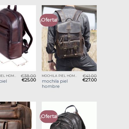
¡Oferta!
€
38.00
€
41.00
MOCHILA PIEL HOMBRE
MOCHILA PIEL HOMBRE
€
25.00
€
27.00
piel
mochila piel
hombre
¡Oferta!