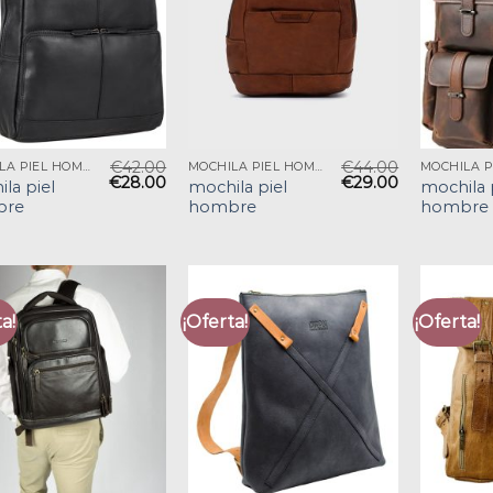
€
42.00
€
44.00
MOCHILA PIEL HOMBRE
MOCHILA PIEL HOMBRE
€
28.00
€
29.00
la piel
mochila piel
mochila 
bre
hombre
hombre
a!
¡Oferta!
¡Oferta!