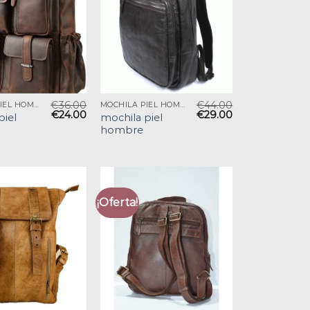
€
36.00
€
44.00
MOCHILA PIEL HOMBRE
MOCHILA PIEL HOMBRE
€
24.00
€
29.00
piel
mochila piel
hombre
¡Oferta!