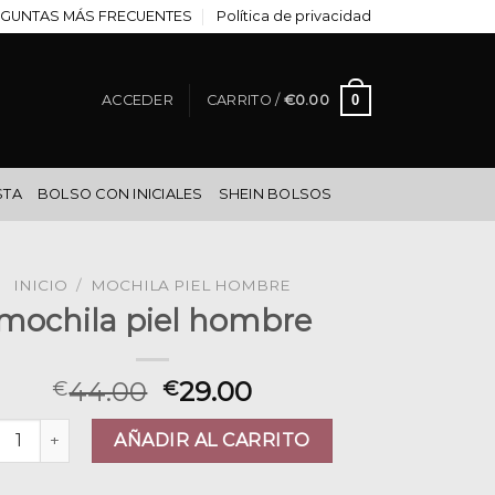
GUNTAS MÁS FRECUENTES
Política de privacidad
0
ACCEDER
CARRITO /
€
0.00
STA
BOLSO CON INICIALES
SHEIN BOLSOS
INICIO
/
MOCHILA PIEL HOMBRE
mochila piel hombre
44.00
29.00
€
€
hila piel hombre cantidad
AÑADIR AL CARRITO