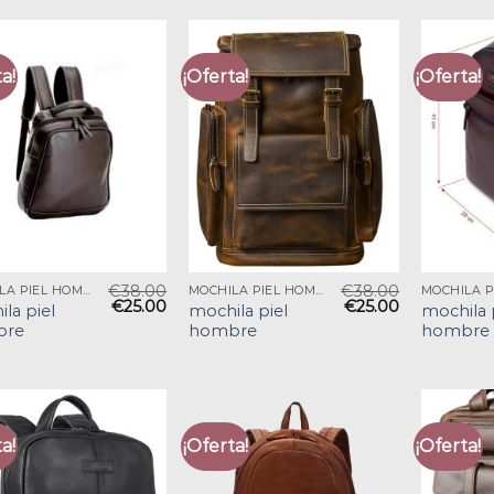
a!
¡Oferta!
¡Oferta!
€
38.00
€
38.00
MOCHILA PIEL HOMBRE
MOCHILA PIEL HOMBRE
€
25.00
€
25.00
la piel
mochila piel
mochila 
bre
hombre
hombre
a!
¡Oferta!
¡Oferta!