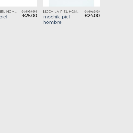
€
38.00
€
36.00
MOCHILA PIEL HOMBRE
MOCHILA PIEL HOMBRE
€
25.00
€
24.00
piel
mochila piel
hombre