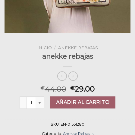
INICIO
/
ANEKKE REBAJAS
anekke rebajas
44.00
29.00
€
€
anekke rebajas cantidad
AÑADIR AL CARRITO
SKU:
EN-01551280
Categoría:
Anekke Rebajas