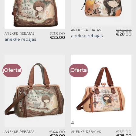
€
42.00
ANEKKE REBAJAS
€
38.00
€
28.00
ANEKKE REBAJAS
anekke rebajas
€
25.00
anekke rebajas
¡Oferta!
¡Oferta!
€
44.00
€
38.00
ANEKKE REBAJAS
ANEKKE REBAJAS
€
29.00
€
25.00