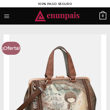
Saltar
100% PAGO SEGURO
al
contenido
0
¡Oferta!