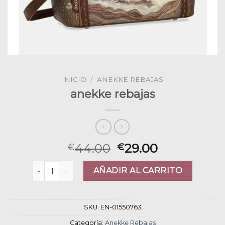
INICIO
/
ANEKKE REBAJAS
anekke rebajas
44.00
29.00
€
€
anekke rebajas cantidad
AÑADIR AL CARRITO
SKU:
EN-01550763
Categoría:
Anekke Rebajas