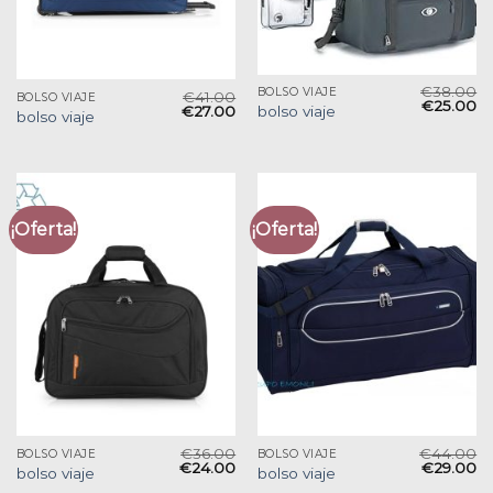
€
38.00
BOLSO VIAJE
€
41.00
BOLSO VIAJE
€
25.00
€
27.00
bolso viaje
bolso viaje
¡Oferta!
¡Oferta!
€
36.00
€
44.00
BOLSO VIAJE
BOLSO VIAJE
€
24.00
€
29.00
bolso viaje
bolso viaje