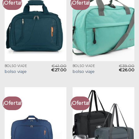
¡Oferta!
¡Oferta!
€
41.00
€
39.00
BOLSO VIAJE
BOLSO VIAJE
€
27.00
€
26.00
bolso viaje
bolso viaje
¡Oferta!
¡Oferta!