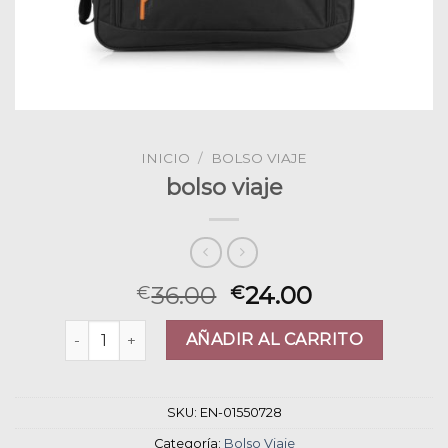
INICIO
/
BOLSO VIAJE
bolso viaje
36.00
24.00
€
€
bolso viaje cantidad
AÑADIR AL CARRITO
SKU:
EN-01550728
Categoría:
Bolso Viaje