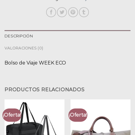
DESCRIPCIÓN
VALORACIONES (0)
Bolso de Viaje WEEK ECO
PRODUCTOS RELACIONADOS
¡Oferta!
¡Oferta!