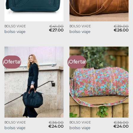
€
41.00
€
39.00
BOLSO VIAJE
BOLSO VIAJE
€
27.00
€
26.00
bolso viaje
bolso viaje
¡Oferta!
¡Oferta!
€
36.00
€
36.00
BOLSO VIAJE
BOLSO VIAJE
€
24.00
€
24.00
bolso viaje
bolso viaje