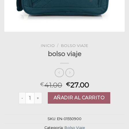
INICIO
/
BOLSO VIAJE
bolso viaje
41.00
27.00
€
€
bolso viaje cantidad
AÑADIR AL CARRITO
SKU:
EN-01550900
Categoría:
Bolso Viaje