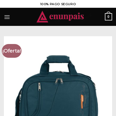
Saltar
100% PAGO SEGURO
al
contenido
0
¡Oferta!