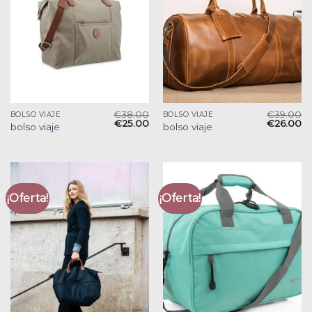
€
38.00
€
39.00
BOLSO VIAJE
BOLSO VIAJE
€
25.00
€
26.00
bolso viaje
bolso viaje
¡Oferta!
¡Oferta!