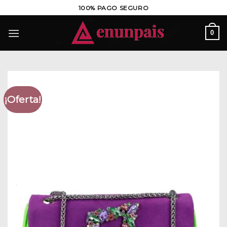
Saltar
100% PAGO SEGURO
al
contenido
0
¡Oferta!