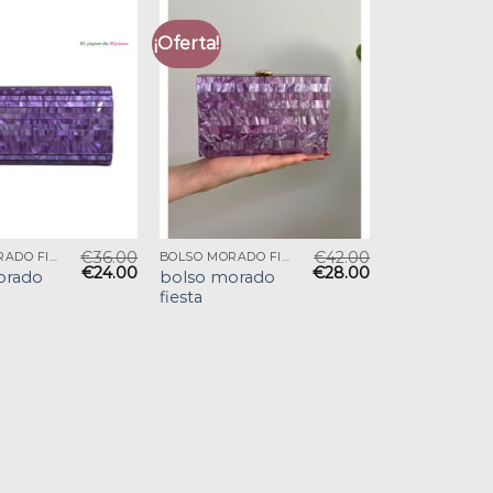
¡Oferta!
€
36.00
€
42.00
BOLSO MORADO FIESTA
BOLSO MORADO FIESTA
€
24.00
€
28.00
orado
bolso morado
fiesta