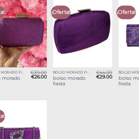
a!
¡Oferta!
¡Oferta!
€
39.00
€
44.00
BOLSO MORADO FIESTA
BOLSO MORADO FIESTA
€
26.00
€
29.00
o morado
bolso morado
bolso m
fiesta
fiesta
a!