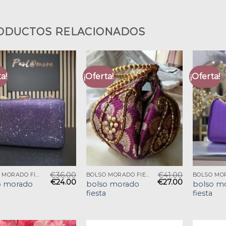
ODUCTOS RELACIONADOS
a!
¡Oferta!
¡Oferta!
€
36.00
€
41.00
BOLSO MORADO FIESTA
BOLSO MORADO FIESTA
€
24.00
€
27.00
o morado
bolso morado
bolso m
fiesta
fiesta