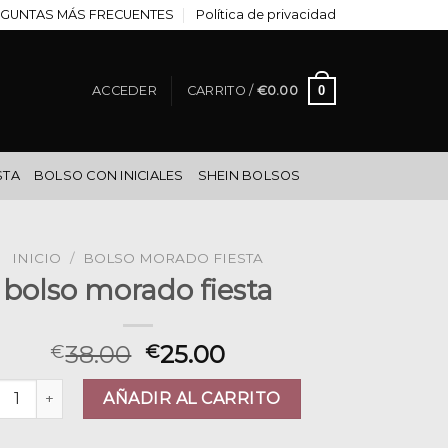
GUNTAS MÁS FRECUENTES
Política de privacidad
0
ACCEDER
CARRITO /
€
0.00
STA
BOLSO CON INICIALES
SHEIN BOLSOS
INICIO
/
BOLSO MORADO FIESTA
bolso morado fiesta
38.00
25.00
€
€
so morado fiesta cantidad
AÑADIR AL CARRITO