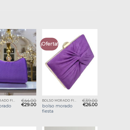
¡Oferta!
€
44.00
€
39.00
BOLSO MORADO FIESTA
BOLSO MORADO FIESTA
€
29.00
€
26.00
orado
bolso morado
fiesta