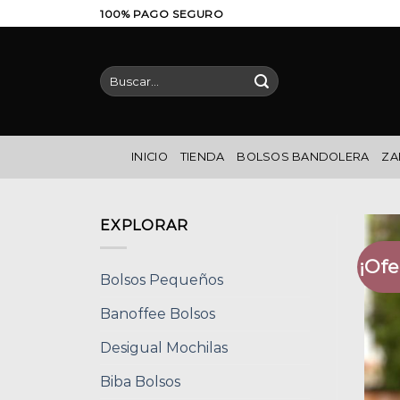
Saltar
100% PAGO SEGURO
al
contenido
Buscar
por:
INICIO
TIENDA
BOLSOS BANDOLERA
ZA
EXPLORAR
¡Ofe
Bolsos Pequeños
Banoffee Bolsos
Desigual Mochilas
Biba Bolsos