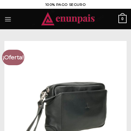
Saltar
100% PAGO SEGURO
al
contenido
0
¡Oferta!