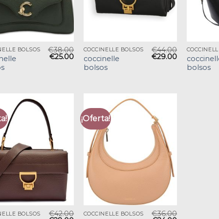
€
38.00
€
44.00
NELLE BOLSOS
COCCINELLE BOLSOS
COCCINELL
€
25.00
€
29.00
nelle
coccinelle
coccinell
os
bolsos
bolsos
a!
¡Oferta!
€
42.00
€
36.00
NELLE BOLSOS
COCCINELLE BOLSOS