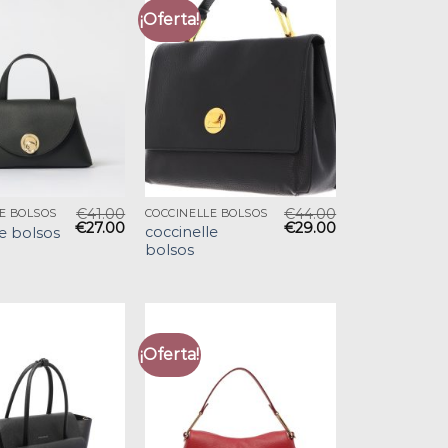
¡Oferta!
€
41.00
€
44.00
E BOLSOS
COCCINELLE BOLSOS
€
27.00
€
29.00
coccinelle
le bolsos
bolsos
¡Oferta!