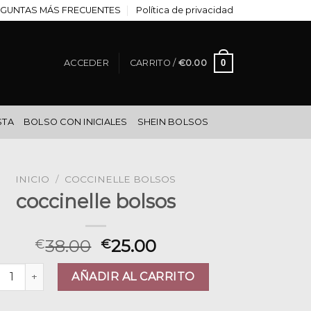
GUNTAS MÁS FRECUENTES
Política de privacidad
0
ACCEDER
CARRITO /
€
0.00
STA
BOLSO CON INICIALES
SHEIN BOLSOS
INICIO
/
COCCINELLE BOLSOS
coccinelle bolsos
38.00
25.00
€
€
cinelle bolsos cantidad
AÑADIR AL CARRITO