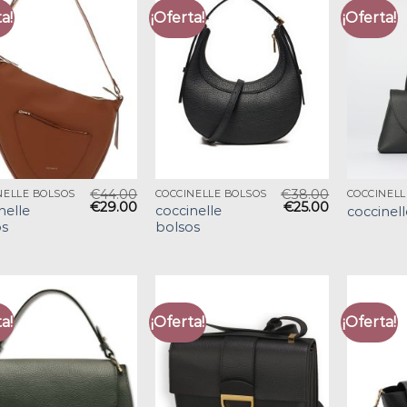
a!
¡Oferta!
¡Oferta!
€
44.00
€
38.00
NELLE BOLSOS
COCCINELLE BOLSOS
COCCINELL
€
29.00
€
25.00
nelle
coccinelle
coccinel
os
bolsos
a!
¡Oferta!
¡Oferta!