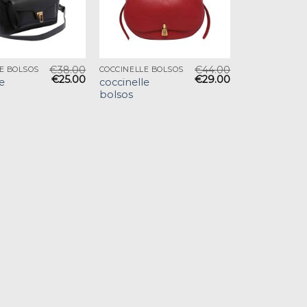
€
38.00
€
44.00
E BOLSOS
COCCINELLE BOLSOS
€
25.00
€
29.00
e
coccinelle
bolsos