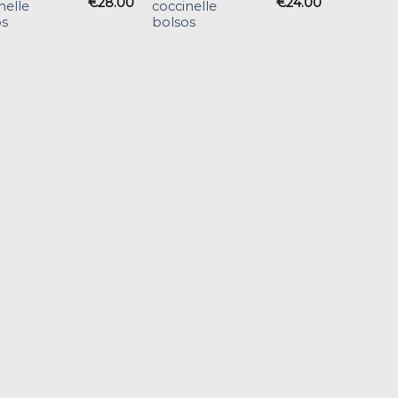
€
28.00
€
24.00
nelle
coccinelle
os
bolsos