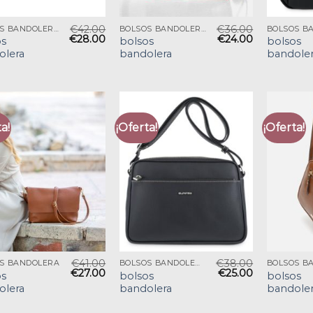
€
42.00
€
36.00
BOLSOS BANDOLERA
BOLSOS BANDOLERA
€
28.00
€
24.00
os
bolsos
bolsos
olera
bandolera
bandole
a!
¡Oferta!
¡Oferta!
€
41.00
€
38.00
S BANDOLERA
BOLSOS BANDOLERA
€
27.00
€
25.00
os
bolsos
bolsos
olera
bandolera
bandole