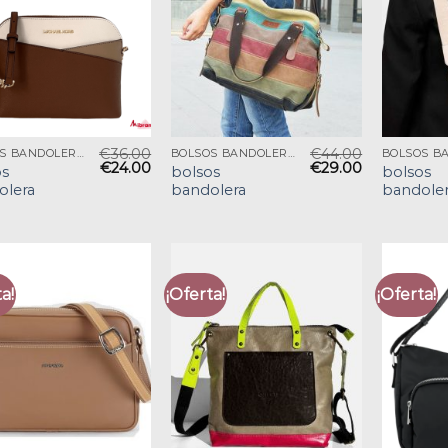
€
36.00
€
44.00
BOLSOS BANDOLERA
BOLSOS BANDOLERA
€
24.00
€
29.00
os
bolsos
bolsos
olera
bandolera
bandole
a!
¡Oferta!
¡Oferta!