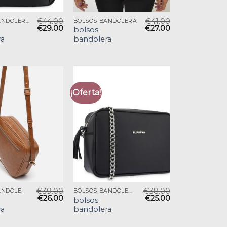
€
44.00
€
41.00
BOLSOS BANDOLERA
BOLSOS BANDOLERA
€
29.00
€
27.00
bolsos
ra
bandolera
¡Oferta!
€
39.00
€
38.00
BOLSOS BANDOLERA
BOLSOS BANDOLERA
€
26.00
€
25.00
bolsos
ra
bandolera