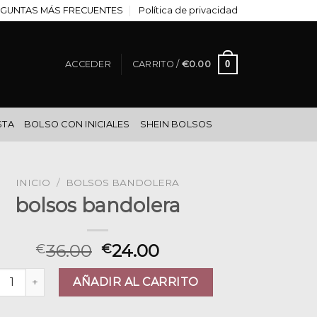
GUNTAS MÁS FRECUENTES
Política de privacidad
0
ACCEDER
CARRITO /
€
0.00
STA
BOLSO CON INICIALES
SHEIN BOLSOS
INICIO
/
BOLSOS BANDOLERA
bolsos bandolera
36.00
24.00
€
€
sos bandolera cantidad
AÑADIR AL CARRITO