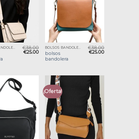
€
38.00
€
38.00
BOLSOS BANDOLERA
BOLSOS BANDOLERA
€
25.00
€
25.00
bolsos
ra
bandolera
¡Oferta!