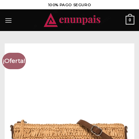
Saltar
100% PAGO SEGURO
al
contenido
0
¡Oferta!