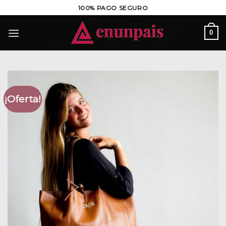
Saltar
100% PAGO SEGURO
al
contenido
0
¡Oferta!