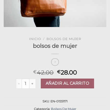
INICIO
/
BOLSOS DE MUJER
bolsos de mujer
42.00
28.00
€
€
bolsos de mujer cantidad
AÑADIR AL CARRITO
SKU:
EN-01551171
Categoría:
Bolsos De Mujer