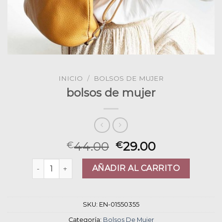
INICIO
/
BOLSOS DE MUJER
bolsos de mujer
44.00
29.00
€
€
bolsos de mujer cantidad
AÑADIR AL CARRITO
SKU:
EN-01550355
Categoría:
Bolsos De Mujer