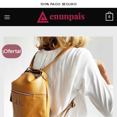
Saltar
100% PAGO SEGURO
al
contenido
0
¡Oferta!