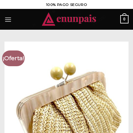
Saltar
100% PAGO SEGURO
al
contenido
0
¡Oferta!