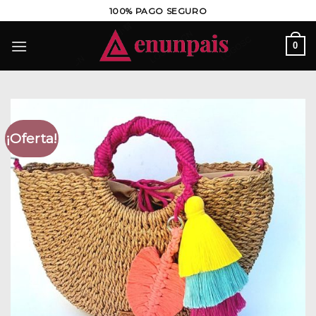
Saltar
100% PAGO SEGURO
al
contenido
0
¡Oferta!