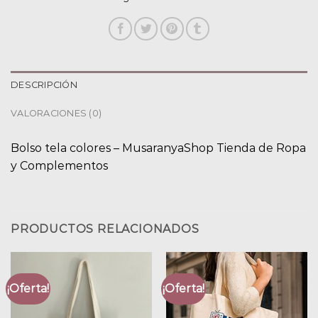
DESCRIPCIÓN
VALORACIONES (0)
Bolso tela colores – MusaranyaShop Tienda de Ropa
y Complementos
PRODUCTOS RELACIONADOS
¡Oferta!
¡Oferta!