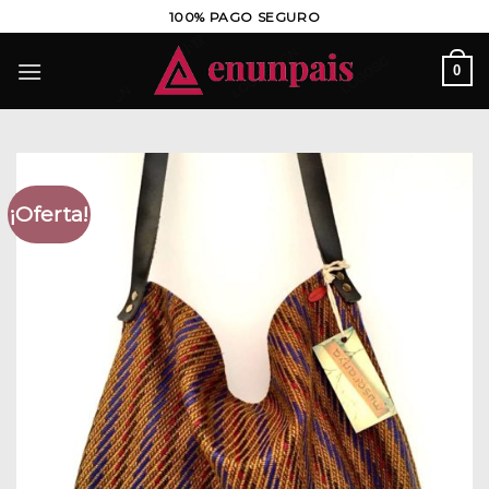
Saltar
100% PAGO SEGURO
al
contenido
0
¡Oferta!