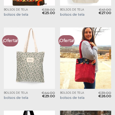
€
38.00
€
41.00
BOLSOS DE TELA
BOLSOS DE TELA
€
25.00
€
27.00
bolsos de tela
bolsos de tela
¡Oferta!
¡Oferta!
€
44.00
€
39.00
BOLSOS DE TELA
BOLSOS DE TELA
€
29.00
€
26.00
bolsos de tela
bolsos de tela