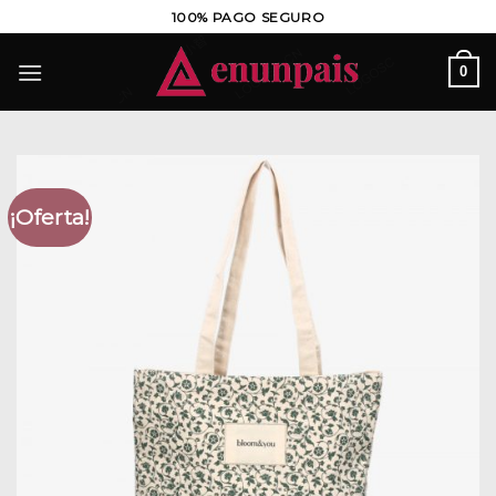
Saltar
100% PAGO SEGURO
al
contenido
0
¡Oferta!