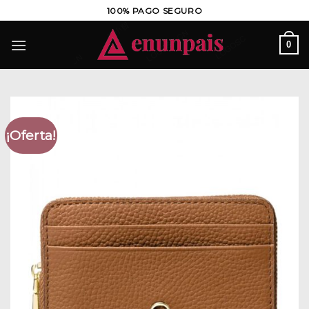
Saltar
100% PAGO SEGURO
al
contenido
0
¡Oferta!