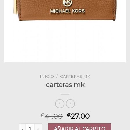
INICIO
/
CARTERAS MK
carteras mk
41.00
27.00
€
€
carteras mk cantidad
AÑADIR AL CARRITO