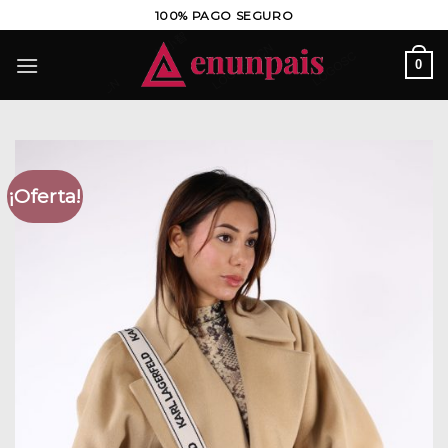
Saltar
100% PAGO SEGURO
al
contenido
0
¡Oferta!