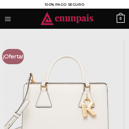
Saltar
100% PAGO SEGURO
al
contenido
0
¡Oferta!