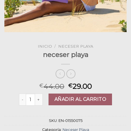
INICIO
/
NECESER PLAYA
neceser playa
44.00
29.00
€
€
neceser playa cantidad
AÑADIR AL CARRITO
SKU:
EN-01550075
Categoría:
Neceser Playa