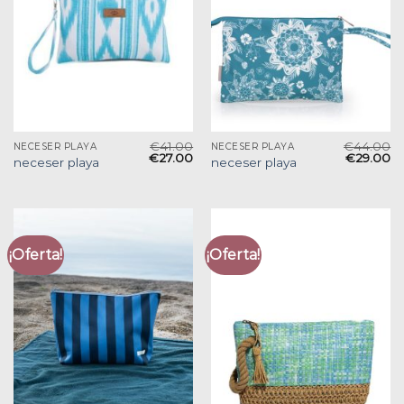
€
41.00
€
44.00
NECESER PLAYA
NECESER PLAYA
€
27.00
€
29.00
neceser playa
neceser playa
¡Oferta!
¡Oferta!