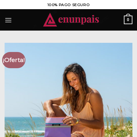
Saltar
100% PAGO SEGURO
al
contenido
0
¡Oferta!