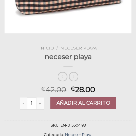
INICIO
/
NECESER PLAYA
neceser playa
42.00
28.00
€
€
neceser playa cantidad
AÑADIR AL CARRITO
SKU:
EN-01550448
Categoría:
Neceser Playa