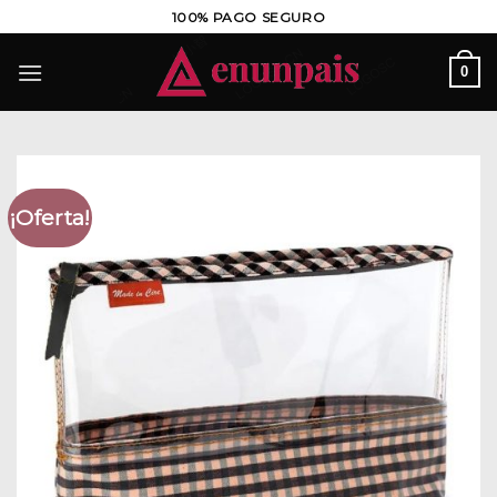
Saltar
100% PAGO SEGURO
al
contenido
0
¡Oferta!