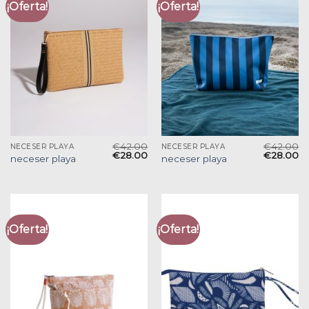
¡Oferta!
¡Oferta!
€
42.00
€
42.00
NECESER PLAYA
NECESER PLAYA
€
28.00
€
28.00
neceser playa
neceser playa
¡Oferta!
¡Oferta!