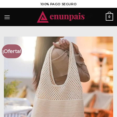
Saltar
100% PAGO SEGURO
al
contenido
0
¡Oferta!