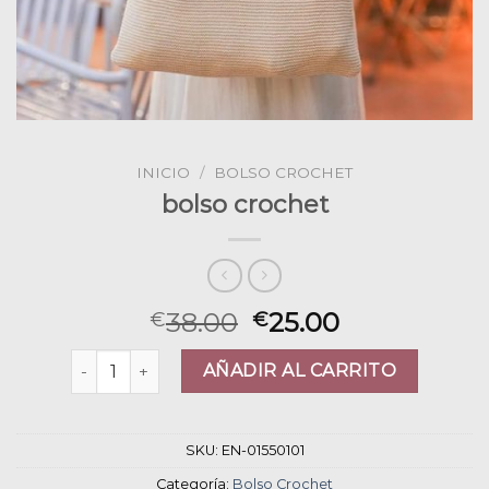
INICIO
/
BOLSO CROCHET
bolso crochet
38.00
25.00
€
€
bolso crochet cantidad
AÑADIR AL CARRITO
SKU:
EN-01550101
Categoría:
Bolso Crochet