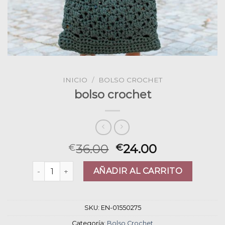
INICIO
/
BOLSO CROCHET
bolso crochet
36.00
24.00
€
€
bolso crochet cantidad
AÑADIR AL CARRITO
SKU:
EN-01550275
Categoría:
Bolso Crochet