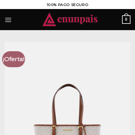
Saltar
100% PAGO SEGURO
al
contenido
0
¡Oferta!