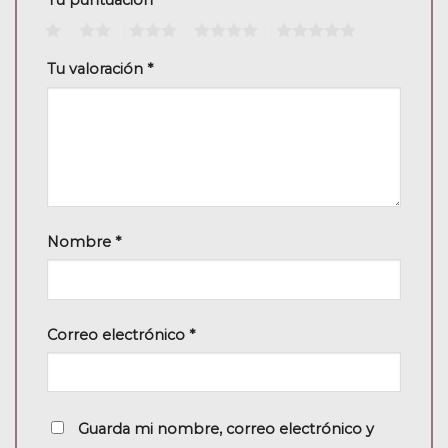
Tu puntuación
*
1
2
3
4
5
Tu valoración
*
Nombre
*
Correo electrónico
*
Guarda mi nombre, correo electrónico y