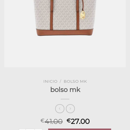
INICIO
/
BOLSO MK
bolso mk
41.00
27.00
€
€