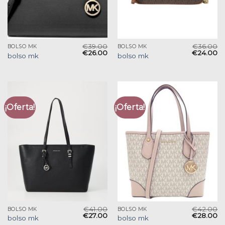
€
39.00
€
36.00
BOLSO MK
BOLSO MK
€
26.00
€
24.00
bolso mk
bolso mk
¡Oferta!
¡Oferta!
€
41.00
€
42.00
BOLSO MK
BOLSO MK
€
27.00
€
28.00
bolso mk
bolso mk