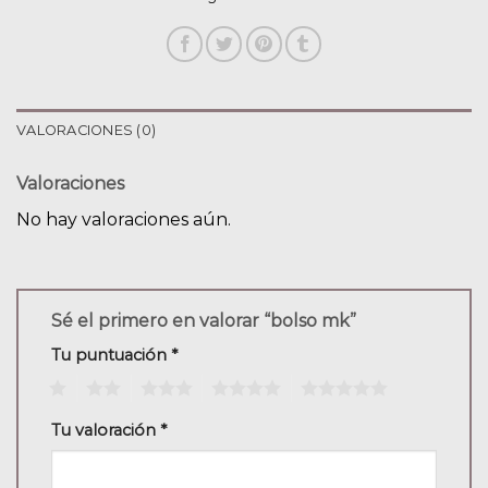
VALORACIONES (0)
Valoraciones
No hay valoraciones aún.
Sé el primero en valorar “bolso mk”
Tu puntuación
*
1
2
3
4
5
Tu valoración
*