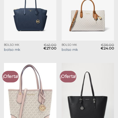
€
41.00
€
36.00
BOLSO MK
BOLSO MK
€
27.00
€
24.00
bolso mk
bolso mk
¡Oferta!
¡Oferta!