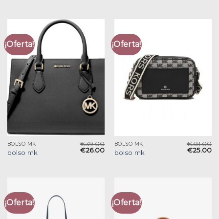
¡Oferta!
¡Oferta!
€
39.00
€
38.00
BOLSO MK
BOLSO MK
€
26.00
€
25.00
bolso mk
bolso mk
¡Oferta!
¡Oferta!