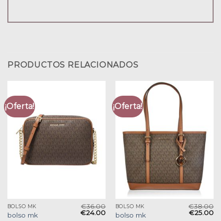
PRODUCTOS RELACIONADOS
¡Oferta!
¡Oferta!
€
36.00
€
38.00
BOLSO MK
BOLSO MK
€
24.00
€
25.00
bolso mk
bolso mk