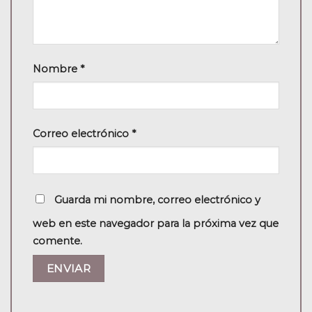
Nombre
*
Correo electrónico
*
Guarda mi nombre, correo electrónico y
web en este navegador para la próxima vez que
comente.