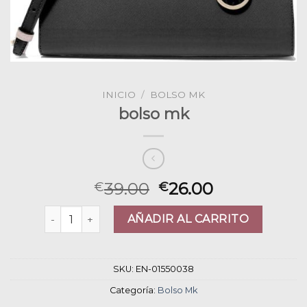
INICIO
/
BOLSO MK
bolso mk
39.00
26.00
€
€
bolso mk cantidad
AÑADIR AL CARRITO
SKU:
EN-01550038
Categoría:
Bolso Mk