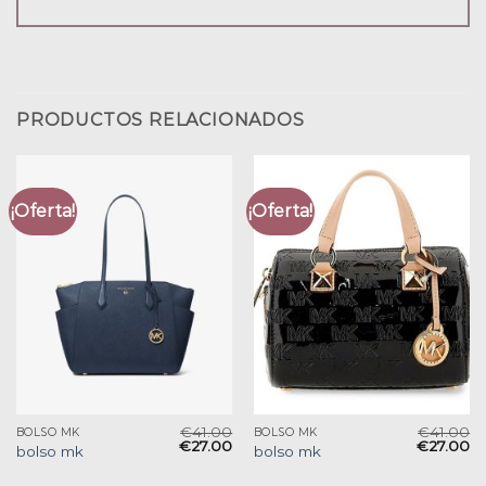
PRODUCTOS RELACIONADOS
¡Oferta!
¡Oferta!
€
41.00
€
41.00
BOLSO MK
BOLSO MK
€
27.00
€
27.00
bolso mk
bolso mk