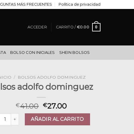
GUNTAS MÁS FRECUENTES
Política de privacidad
0
ACCEDER
CARRITO /
€
0.00
STA
BOLSO CON INICIALES
SHEIN BOLSOS
NICIO
/
BOLSOS ADOLFO DOMINGUEZ
lsos adolfo dominguez
41.00
27.00
€
€
sos adolfo dominguez cantidad
AÑADIR AL CARRITO