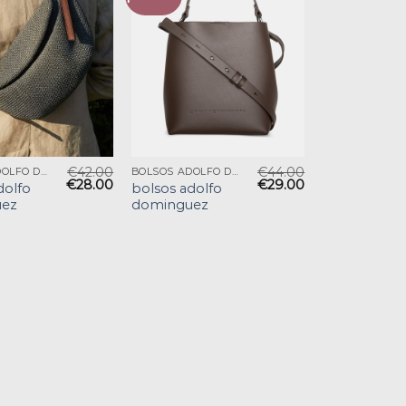
€
42.00
€
44.00
BOLSOS ADOLFO DOMINGUEZ
BOLSOS ADOLFO DOMINGUEZ
€
28.00
€
29.00
dolfo
bolsos adolfo
ez
dominguez