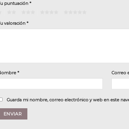
Tu puntuación
*
2
3
4
5
u valoración
*
Nombre
*
Correo 
Guarda mi nombre, correo electrónico y web en este nav