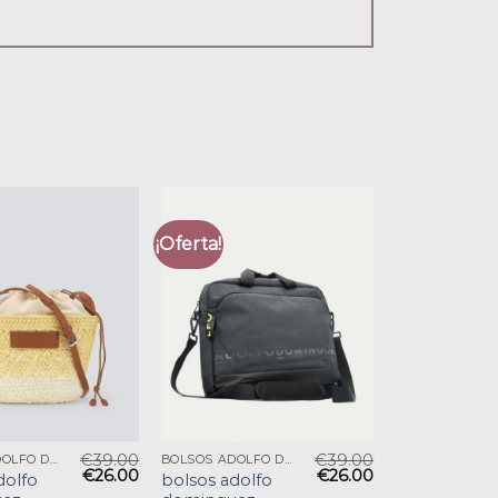
¡Oferta!
€
39.00
€
39.00
BOLSOS ADOLFO DOMINGUEZ
BOLSOS ADOLFO DOMINGUEZ
€
26.00
€
26.00
dolfo
bolsos adolfo