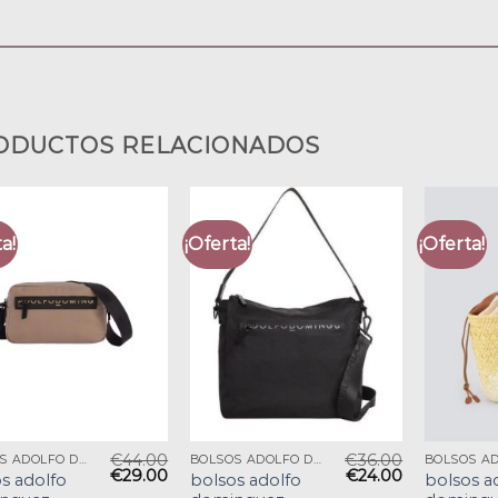
ODUCTOS RELACIONADOS
a!
¡Oferta!
¡Oferta!
€
44.00
€
36.00
BOLSOS ADOLFO DOMINGUEZ
BOLSOS ADOLFO DOMINGUEZ
€
29.00
€
24.00
s adolfo
bolsos adolfo
bolsos a