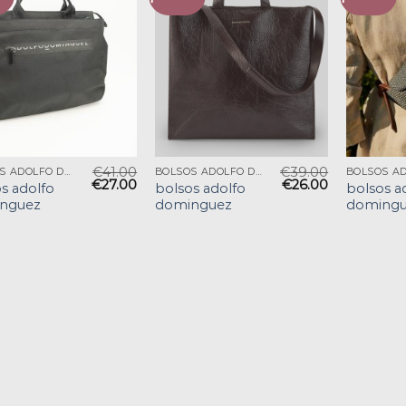
€
41.00
€
39.00
BOLSOS ADOLFO DOMINGUEZ
BOLSOS ADOLFO DOMINGUEZ
€
27.00
€
26.00
s adolfo
bolsos adolfo
bolsos a
nguez
dominguez
domingu