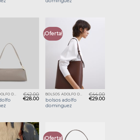
ez
dominguez
¡Oferta!
€
42.00
€
44.00
BOLSOS ADOLFO DOMINGUEZ
BOLSOS ADOLFO DOMINGUEZ
€
28.00
€
29.00
dolfo
bolsos adolfo
ez
dominguez
¡Oferta!