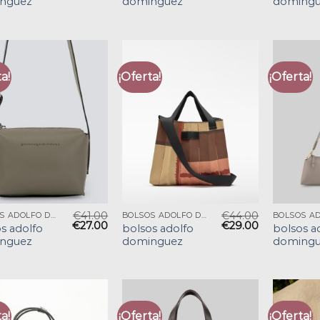
nguez
dominguez
domingu
a!
¡Oferta!
¡Oferta!
€
41.00
€
44.00
BOLSOS ADOLFO DOMINGUEZ
BOLSOS ADOLFO DOMINGUEZ
€
27.00
€
29.00
s adolfo
bolsos adolfo
bolsos a
nguez
dominguez
domingu
a!
¡Oferta!
¡Oferta!