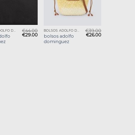
€
44.00
€
39.00
BOLSOS ADOLFO DOMINGUEZ
BOLSOS ADOLFO DOMINGUEZ
€
29.00
€
26.00
dolfo
bolsos adolfo
ez
dominguez