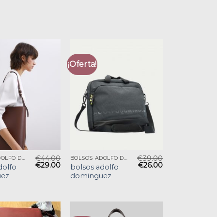
¡Oferta!
€
44.00
€
39.00
BOLSOS ADOLFO DOMINGUEZ
BOLSOS ADOLFO DOMINGUEZ
€
29.00
€
26.00
dolfo
bolsos adolfo
ez
dominguez