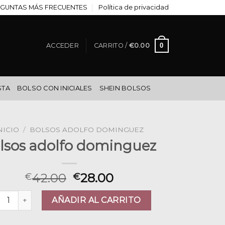
GUNTAS MÁS FRECUENTES
Política de privacidad
0
ACCEDER
CARRITO /
€
0.00
STA
BOLSO CON INICIALES
SHEIN BOLSOS
NICIO
/
BOLSOS ADOLFO DOMINGUEZ
lsos adolfo dominguez
42.00
28.00
€
€
sos adolfo dominguez cantidad
AÑADIR AL CARRITO