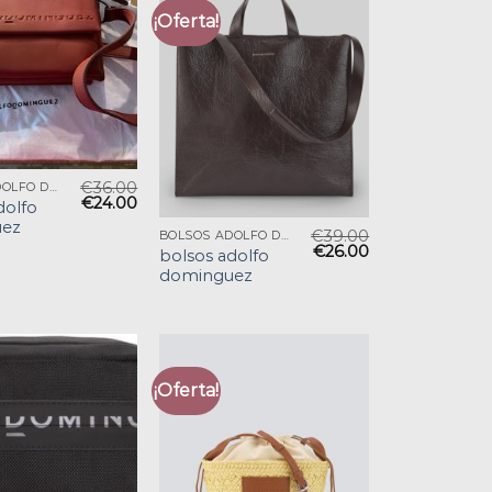
¡Oferta!
€
36.00
BOLSOS ADOLFO DOMINGUEZ
€
24.00
dolfo
ez
€
39.00
BOLSOS ADOLFO DOMINGUEZ
€
26.00
bolsos adolfo
dominguez
¡Oferta!