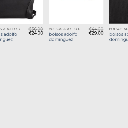
€
36.00
€
44.00
BOLSOS ADOLFO DOMINGUEZ
BOLSOS ADOLFO DOMINGUEZ
€
24.00
€
29.00
s adolfo
bolsos adolfo
bolsos a
nguez
dominguez
domingu