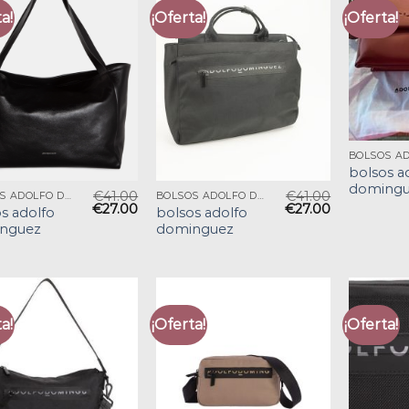
a!
¡Oferta!
¡Oferta!
bolsos a
domingu
€
41.00
€
41.00
BOLSOS ADOLFO DOMINGUEZ
BOLSOS ADOLFO DOMINGUEZ
€
27.00
€
27.00
s adolfo
bolsos adolfo
nguez
dominguez
a!
¡Oferta!
¡Oferta!