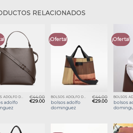
ODUCTOS RELACIONADOS
a!
¡Oferta!
¡Oferta!
€
44.00
€
44.00
BOLSOS ADOLFO DOMINGUEZ
BOLSOS ADOLFO DOMINGUEZ
€
29.00
€
29.00
s adolfo
bolsos adolfo
bolsos a
nguez
dominguez
domingu