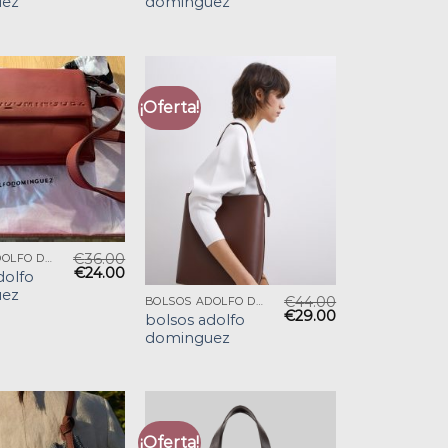
ez
dominguez
¡Oferta!
€
36.00
BOLSOS ADOLFO DOMINGUEZ
€
24.00
dolfo
ez
€
44.00
BOLSOS ADOLFO DOMINGUEZ
€
29.00
bolsos adolfo
dominguez
¡Oferta!