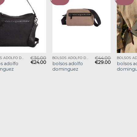
€
36.00
€
44.00
BOLSOS ADOLFO DOMINGUEZ
BOLSOS ADOLFO DOMINGUEZ
€
24.00
€
29.00
s adolfo
bolsos adolfo
bolsos a
nguez
dominguez
domingu