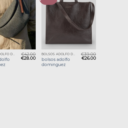
€
42.00
€
39.00
BOLSOS ADOLFO DOMINGUEZ
BOLSOS ADOLFO DOMINGUEZ
€
28.00
€
26.00
dolfo
bolsos adolfo
ez
dominguez