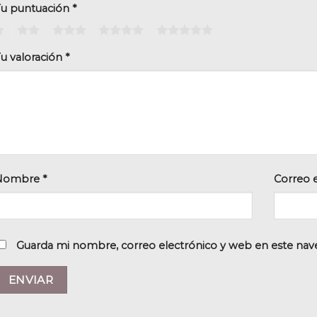
Tu puntuación
*
2
3
4
5
u valoración
*
Nombre
*
Correo 
Guarda mi nombre, correo electrónico y web en este nav