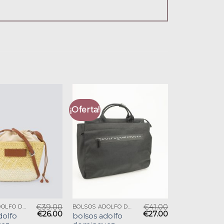
¡Oferta!
€
39.00
€
41.00
BOLSOS ADOLFO DOMINGUEZ
BOLSOS ADOLFO DOMINGUEZ
€
26.00
€
27.00
dolfo
bolsos adolfo