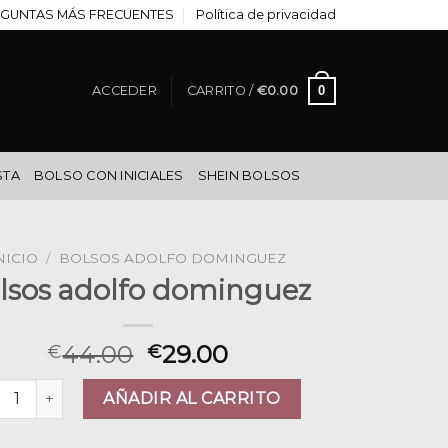
GUNTAS MÁS FRECUENTES
Política de privacidad
0
ACCEDER
CARRITO /
€
0.00
STA
BOLSO CON INICIALES
SHEIN BOLSOS
NICIO
/
BOLSOS ADOLFO DOMINGUEZ
lsos adolfo dominguez
44.00
29.00
€
€
sos adolfo dominguez cantidad
AÑADIR AL CARRITO