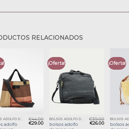
ODUCTOS RELACIONADOS
a!
¡Oferta!
¡Oferta!
€
44.00
€
39.00
BOLSOS ADOLFO DOMINGUEZ
BOLSOS ADOLFO DOMINGUEZ
€
29.00
€
26.00
s adolfo
bolsos adolfo
bolsos a