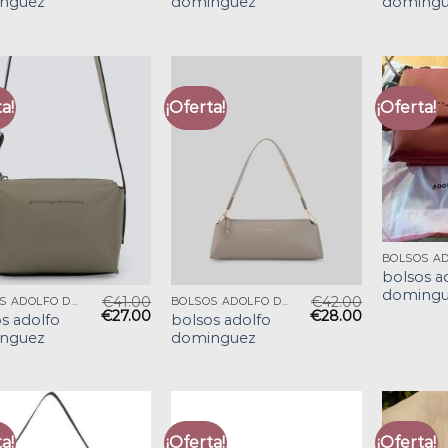
nguez
dominguez
domingu
a!
¡Oferta!
¡Oferta!
bolsos a
domingu
€
41.00
€
42.00
BOLSOS ADOLFO DOMINGUEZ
BOLSOS ADOLFO DOMINGUEZ
€
27.00
€
28.00
s adolfo
bolsos adolfo
nguez
dominguez
a!
¡Oferta!
¡Oferta!