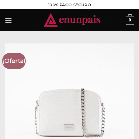
Saltar
100% PAGO SEGURO
al
contenido
0
¡Oferta!