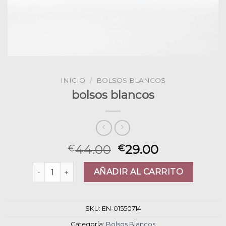
INICIO
/
BOLSOS BLANCOS
bolsos blancos
44.00
29.00
€
€
bolsos blancos cantidad
AÑADIR AL CARRITO
SKU:
EN-01550714
Categoría:
Bolsos Blancos