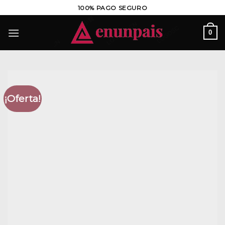
Saltar
100% PAGO SEGURO
al
contenido
0
¡Oferta!