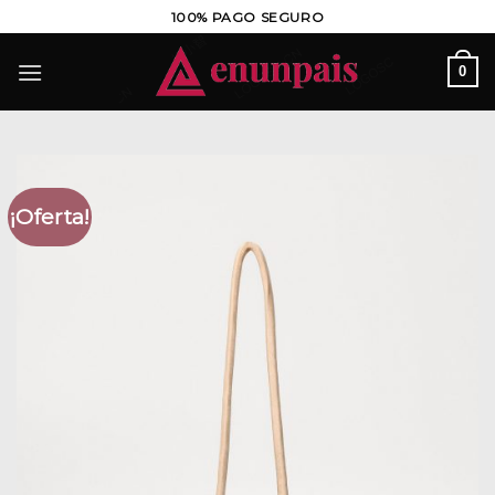
Saltar
100% PAGO SEGURO
al
contenido
0
¡Oferta!