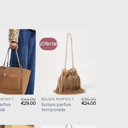
¡Oferta!
€
44.00
€
36.00
BOLSOS PARFOIS TEMPORADA
BOLSOS PARFOIS TEMPORADA
€
29.00
€
24.00
arfois
bolsos parfois
da
temporada