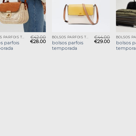
€
42.00
€
44.00
BOLSOS PARFOIS TEMPORADA
BOLSOS PARFOIS TEMPORADA
€
28.00
€
29.00
s parfois
bolsos parfois
bolsos p
orada
temporada
tempora