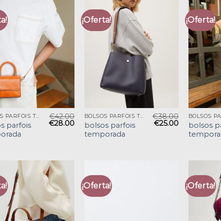
a!
¡Oferta!
¡Oferta!
€
42.00
€
38.00
BOLSOS PARFOIS TEMPORADA
BOLSOS PARFOIS TEMPORADA
€
28.00
€
25.00
s parfois
bolsos parfois
bolsos p
orada
temporada
tempora
a!
¡Oferta!
¡Oferta!