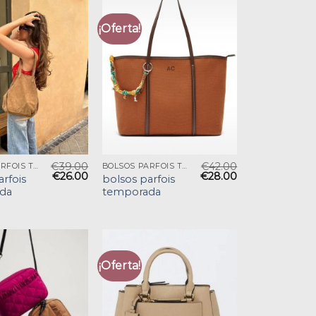
¡Oferta!
€
39.00
€
42.00
BOLSOS PARFOIS TEMPORADA
BOLSOS PARFOIS TEMPORADA
€
26.00
€
28.00
arfois
bolsos parfois
da
temporada
¡Oferta!