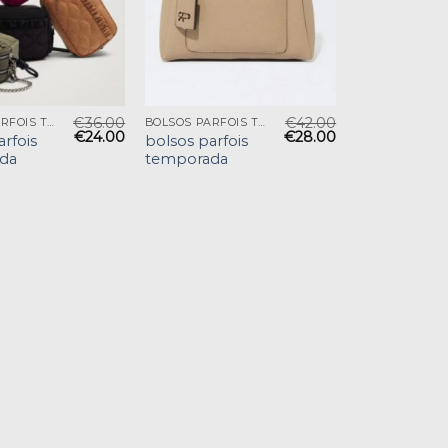
€
36.00
€
42.00
BOLSOS PARFOIS TEMPORADA
BOLSOS PARFOIS TEMPORADA
€
24.00
€
28.00
arfois
bolsos parfois
da
temporada