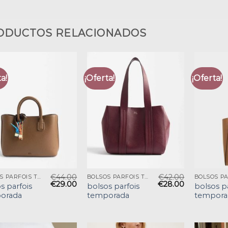
ODUCTOS RELACIONADOS
a!
¡Oferta!
¡Oferta!
€
44.00
€
42.00
BOLSOS PARFOIS TEMPORADA
BOLSOS PARFOIS TEMPORADA
€
29.00
€
28.00
s parfois
bolsos parfois
bolsos p
orada
temporada
tempora