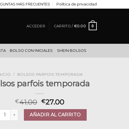
GUNTAS MÁS FRECUENTES
Política de privacidad
0
ACCEDER
CARRITO /
€
0.00
STA
BOLSO CON INICIALES
SHEIN BOLSOS
NICIO
/
BOLSOS PARFOIS TEMPORADA
lsos parfois temporada
41.00
27.00
€
€
sos parfois temporada cantidad
AÑADIR AL CARRITO