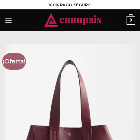
Saltar
100% PAGO SEGURO
al
contenido
0
¡Oferta!