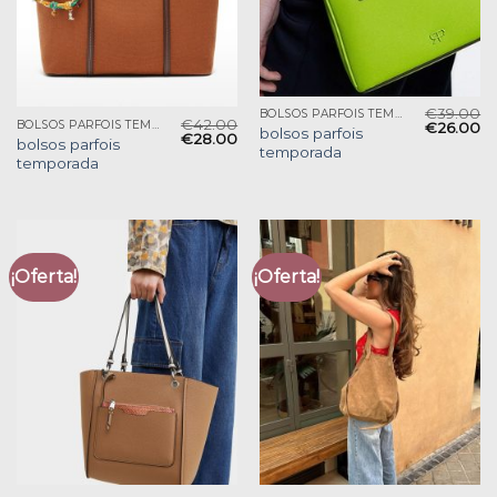
€
39.00
BOLSOS PARFOIS TEMPORADA
€
42.00
BOLSOS PARFOIS TEMPORADA
€
26.00
bolsos parfois
€
28.00
bolsos parfois
temporada
temporada
¡Oferta!
¡Oferta!