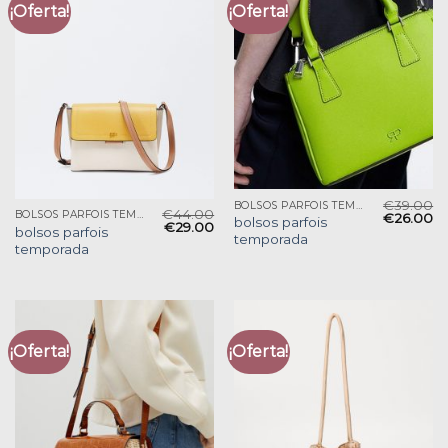
¡Oferta!
¡Oferta!
€
39.00
BOLSOS PARFOIS TEMPORADA
€
44.00
BOLSOS PARFOIS TEMPORADA
€
26.00
bolsos parfois
€
29.00
bolsos parfois
temporada
temporada
¡Oferta!
¡Oferta!