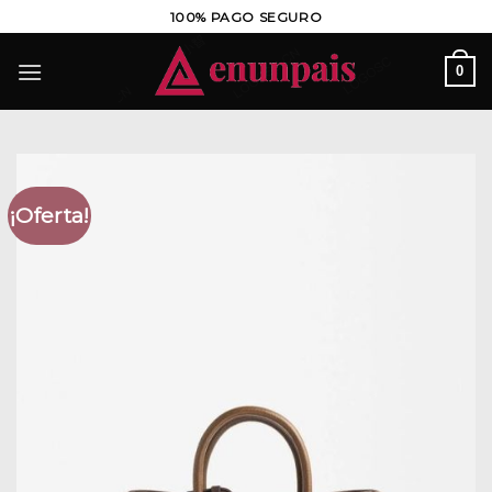
Saltar
100% PAGO SEGURO
al
contenido
0
¡Oferta!