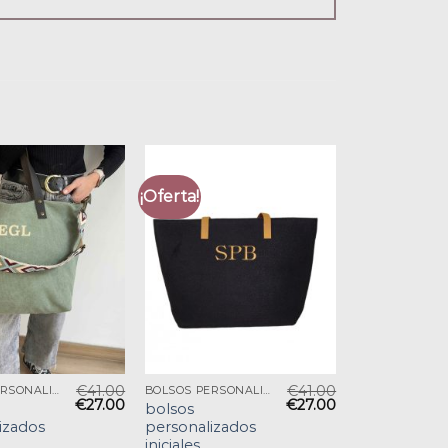
¡Oferta!
€
41.00
€
41.00
BOLSOS PERSONALIZADOS INICIALES
BOLSOS PERSONALIZADOS INICIALES
€
27.00
€
27.00
bolsos
izados
personalizados
iniciales