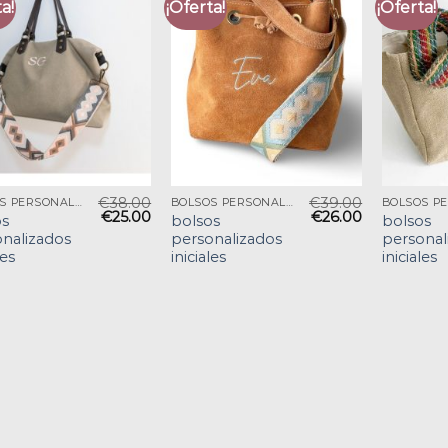
a!
¡Oferta!
¡Oferta!
€
38.00
€
39.00
BOLSOS PERSONALIZADOS INICIALES
BOLSOS PERSONALIZADOS INICIALES
€
25.00
€
26.00
os
bolsos
bolsos
nalizados
personalizados
personal
les
iniciales
iniciales