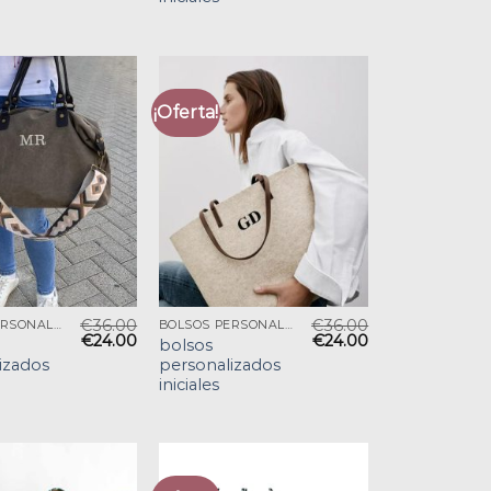
¡Oferta!
€
36.00
€
36.00
BOLSOS PERSONALIZADOS INICIALES
BOLSOS PERSONALIZADOS INICIALES
€
24.00
€
24.00
bolsos
izados
personalizados
iniciales