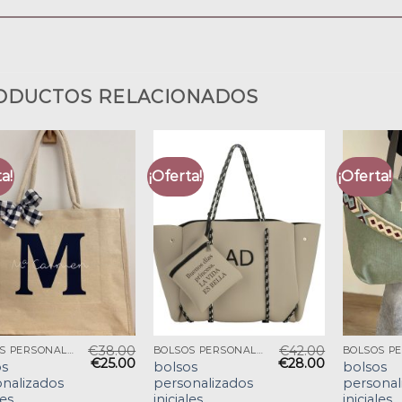
ODUCTOS RELACIONADOS
a!
¡Oferta!
¡Oferta!
€
38.00
€
42.00
BOLSOS PERSONALIZADOS INICIALES
BOLSOS PERSONALIZADOS INICIALES
€
25.00
€
28.00
os
bolsos
bolsos
nalizados
personalizados
personal
les
iniciales
iniciales