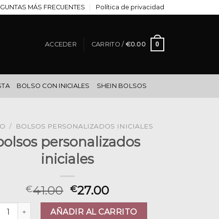
GUNTAS MÁS FRECUENTES
Política de privacidad
0
ACCEDER
CARRITO /
€
0.00
STA
BOLSO CON INICIALES
SHEIN BOLSOS
IO
/
BOLSOS PERSONALIZADOS INICIALES
bolsos personalizados
iniciales
41.00
27.00
€
€
sos personalizados iniciales cantidad
AÑADIR AL CARRITO