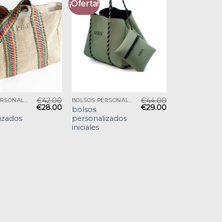
¡Oferta!
€
42.00
€
44.00
BOLSOS PERSONALIZADOS INICIALES
BOLSOS PERSONALIZADOS INICIALES
€
28.00
€
29.00
bolsos
izados
personalizados
iniciales