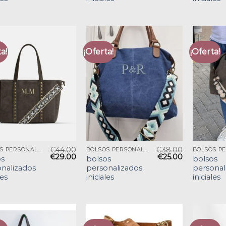
a!
¡Oferta!
¡Oferta!
€
44.00
€
38.00
BOLSOS PERSONALIZADOS INICIALES
BOLSOS PERSONALIZADOS INICIALES
€
29.00
€
25.00
os
bolsos
bolsos
nalizados
personalizados
personal
les
iniciales
iniciales