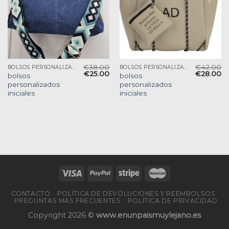
€
38.00
€
42.00
BOLSOS PERSONALIZADOS INICIALES
BOLSOS PERSONALIZADOS INICIALES
€
25.00
€
28.00
bolsos
bolsos
personalizados
personalizados
iniciales
iniciales
CONTACTO
POLÍTICA DE DEVOLUCIONES Y REEMBOLSOS
PREGUNTAS MÁS FRECUENTES
POLÍTICA DE PRIVACIDAD
Copyright 2026 ©
www.enunpaismuylejano.es