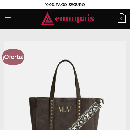
Saltar
100% PAGO SEGURO
al
contenido
0
¡Oferta!