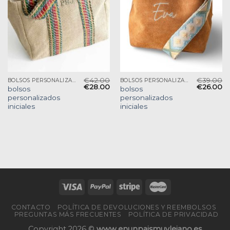
€
42.00
€
39.00
BOLSOS PERSONALIZADOS INICIALES
BOLSOS PERSONALIZADOS INICIALES
€
28.00
€
26.00
bolsos
bolsos
personalizados
personalizados
iniciales
iniciales
CONTACTO
POLÍTICA DE DEVOLUCIONES Y REEMBOLSOS
PREGUNTAS MÁS FRECUENTES
POLÍTICA DE PRIVACIDAD
Copyright 2026 ©
www.enunpaismuylejano.es