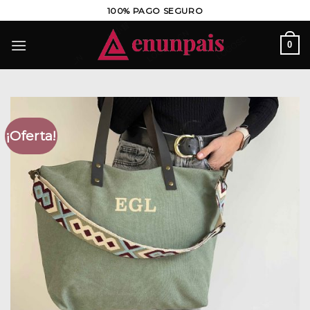
Saltar
100% PAGO SEGURO
al
contenido
0
¡Oferta!