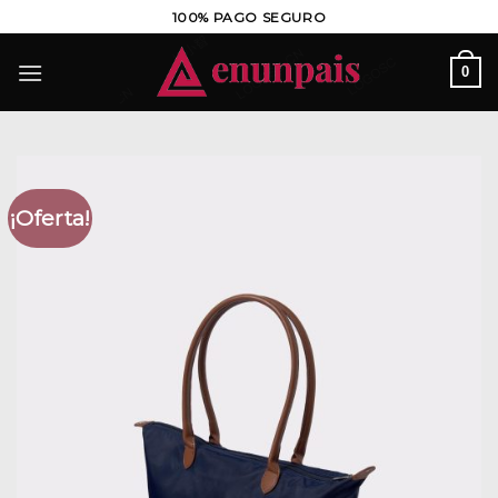
Saltar
100% PAGO SEGURO
al
contenido
0
¡Oferta!