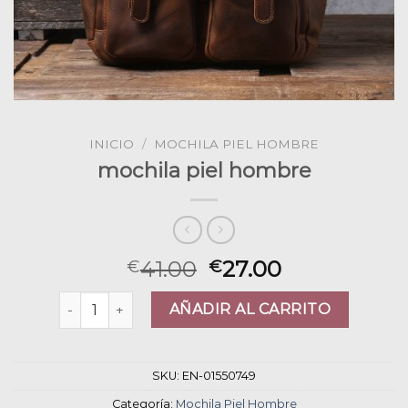
INICIO
/
MOCHILA PIEL HOMBRE
mochila piel hombre
41.00
27.00
€
€
mochila piel hombre cantidad
AÑADIR AL CARRITO
SKU:
EN-01550749
Categoría:
Mochila Piel Hombre