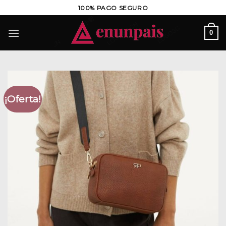
Saltar
100% PAGO SEGURO
al
contenido
0
¡Oferta!