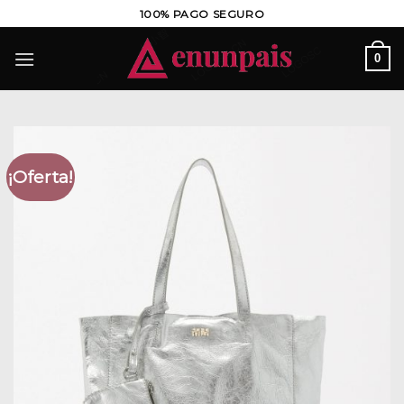
Saltar
100% PAGO SEGURO
al
contenido
0
¡Oferta!