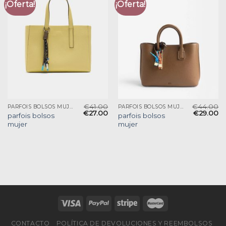
¡Oferta!
¡Oferta!
€
41.00
€
44.00
PARFOIS BOLSOS MUJER
PARFOIS BOLSOS MUJER
€
27.00
€
29.00
parfois bolsos
parfois bolsos
mujer
mujer
CONTACTO
POLÍTICA DE DEVOLUCIONES Y REEMBOLSOS