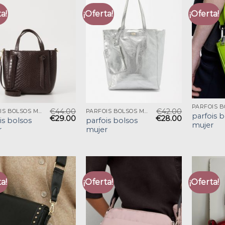
a!
¡Oferta!
¡Oferta!
€
44.00
€
42.00
PARFOIS BOLSOS MUJER
PARFOIS BOLSOS MUJER
parfois 
€
29.00
€
28.00
is bolsos
parfois bolsos
mujer
r
mujer
a!
¡Oferta!
¡Oferta!