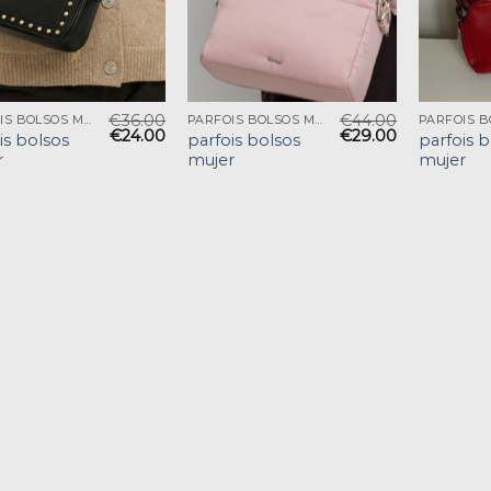
€
36.00
€
44.00
PARFOIS BOLSOS MUJER
PARFOIS BOLSOS MUJER
€
24.00
€
29.00
is bolsos
parfois bolsos
parfois 
r
mujer
mujer