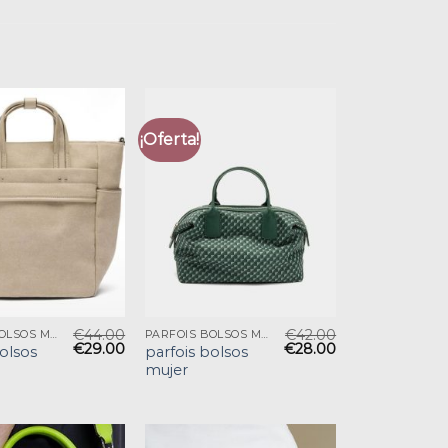
¡Oferta!
€
44.00
€
42.00
PARFOIS BOLSOS MUJER
PARFOIS BOLSOS MUJER
€
29.00
€
28.00
bolsos
parfois bolsos
mujer