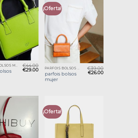
¡Oferta!
€
44.00
PARFOIS BOLSOS MUJER
€
39.00
PARFOIS BOLSOS MUJER
€
29.00
bolsos
€
26.00
parfois bolsos
mujer
¡Oferta!