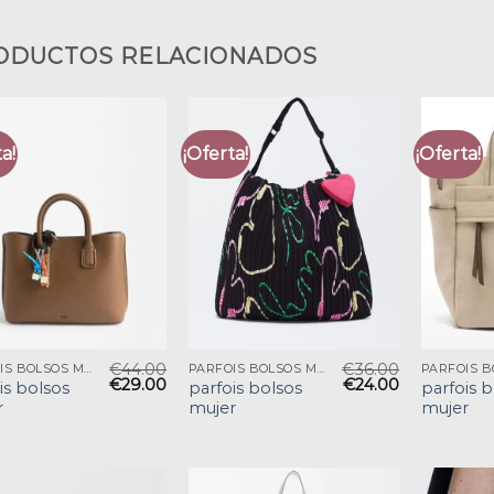
ODUCTOS RELACIONADOS
a!
¡Oferta!
¡Oferta!
€
44.00
€
36.00
PARFOIS BOLSOS MUJER
PARFOIS BOLSOS MUJER
€
29.00
€
24.00
is bolsos
parfois bolsos
parfois 
r
mujer
mujer