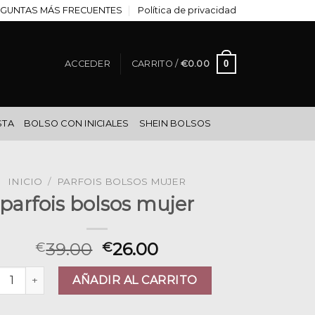
GUNTAS MÁS FRECUENTES
Política de privacidad
0
ACCEDER
CARRITO /
€
0.00
STA
BOLSO CON INICIALES
SHEIN BOLSOS
INICIO
/
PARFOIS BOLSOS MUJER
parfois bolsos mujer
39.00
26.00
€
€
fois bolsos mujer cantidad
AÑADIR AL CARRITO