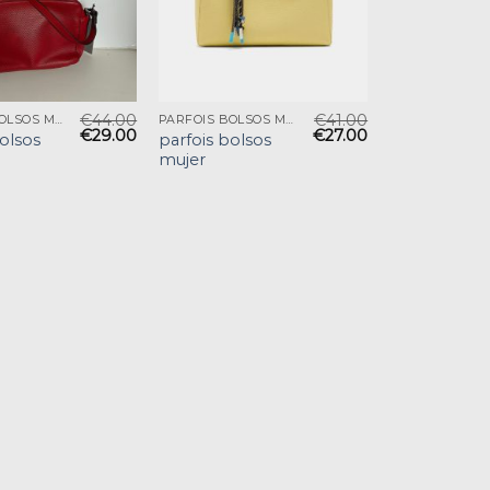
€
44.00
€
41.00
PARFOIS BOLSOS MUJER
PARFOIS BOLSOS MUJER
€
29.00
€
27.00
bolsos
parfois bolsos
mujer